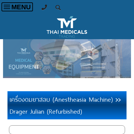
MENU
Toggle
navigation
เครื่องดมยาสลบ (Anestheasia Machine)
>>
Drager Julian (Refurbished)