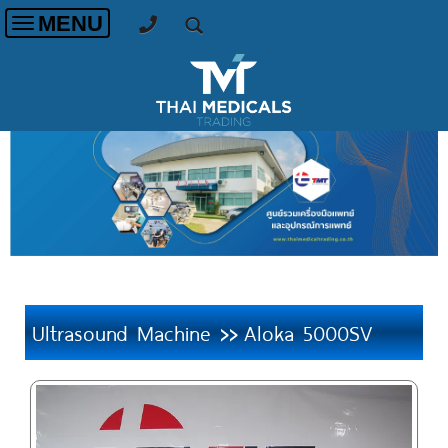
MENU
Toggle
navigation
Ultrasound Machine
Aloka 5000SV
>>