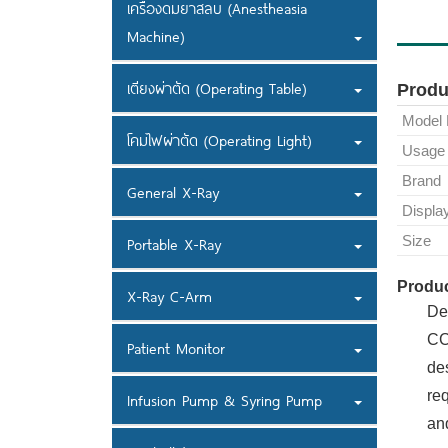
เครื่องดมยาสลบ (Anestheasia
Machine)
เตียงผ่าตัด (Operating Table)
Produ
Model
โคมไฟผ่าตัด (Operating Light)
Usage
Brand
General X-Ray
Displa
Size
Portable X-Ray
Produc
X-Ray C-Arm
Det
CC
Patient Monitor
de
req
Infusion Pump & Syring Pump
an