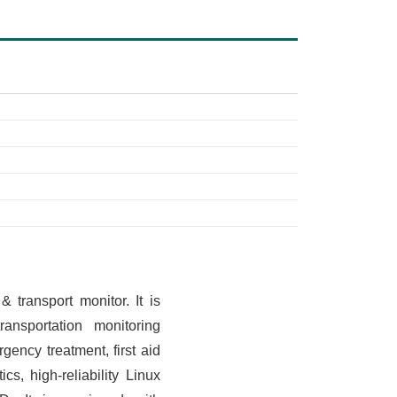
ransport monitor. It is
nsportation monitoring
rgency treatment, first aid
cs, high-reliability Linux