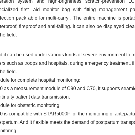
eration system and high-brightness scratch-prevention L
ecialized first -aid monitor bag with fitting management pa
lection pack able for multi-carry . The entire machine is portabl
erproof, fireproof and anti-falling. It can also be displayed cl
the field.
d it can be used under various kinds of severe environment to
rs such as troops and hospitals, during emergency treatment, fir
the field.
dule for complete hospital monitoring:
0 as a measurement module of C90 and C70, it supports seamle
tinuity patient data transmission.
ule for obstetric monitoring:
0 is compatible with STAR5000F for the monitoring of antepart
stpartum. And it flexible meets the demand of postpartum transp
nitoring.