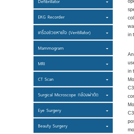
Defibrillator
op
sp
EKG Recorder
col
wat
เครื่องช่วยหายใจ (Ventillator)
in 
Mammogram
An
use
MRI
in 
CT Scan
Mo
C3
Surgical Microscope กล้องผ่าตัด
con
Mod
Eye Surgery
C3
po
Beauty Surgery
mo