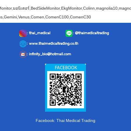
Monitor,มอนิเตอร์,BedSideMonitor,EkgMonitor,Colinn,magnolia10,magn
ius,Gemini,Venus,Comen,ComenC100,ComenC30
:
thai_medical
:
@thaimedicaltrading
: www.thaimedicaltrading.co.th
:
infinity_bio@hotmail.com
Facebook: Thai Medical Trading