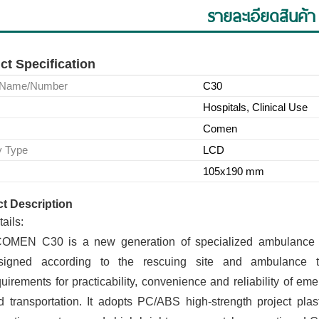
รายละเอียดสินค้า
ct Specification
 Name/Number
C30
Hospitals, Clinical Use
Comen
y Type
LCD
105x190 mm
t Description
ails:
OMEN C30 is a new generation of specialized ambulance & t
signed according to the rescuing site and ambulance tra
uirements for practicability, convenience and reliability of eme
d transportation. It adopts PC/ABS high-strength project plasti