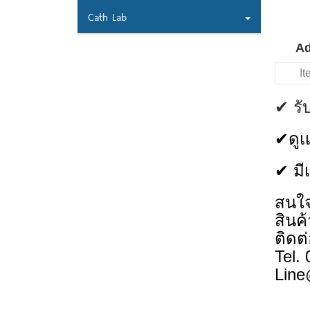
Cath Lab
Ad
I
✔ รั
✔ดูเ
✔ มี
สนใจ
สินค
ติดต
Tel.
Line