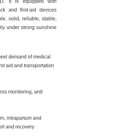
CD. It is equipped with
ck and first-aid devices
e, solid, reliable, stable,
early under strong sunshine
 meet demand of medical
st aid and transportation
ss monitoring, and
um, intrapartum and
ort and recovery