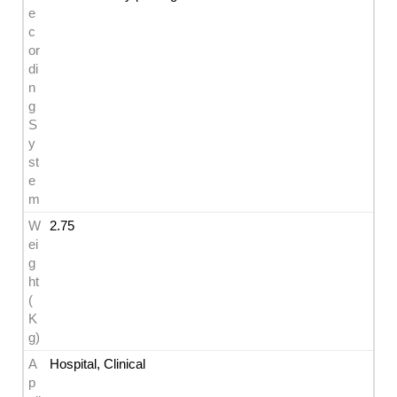
e
c
or
di
n
g 
S
y
st
e
m
W
2.75
ei
g
ht
(
K
g)
A
Hospital, Clinical
p