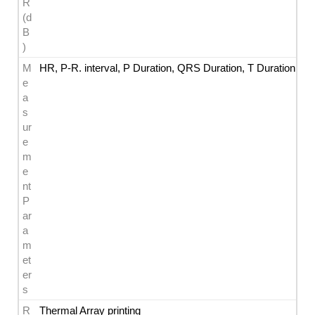
R
(d
B
)
M
HR, P-R. interval, P Duration, QRS Duration, T Duration, Q-
e
a
s
ur
e
m
e
nt 
P
ar
a
m
et
er
s
R
Thermal Array printing