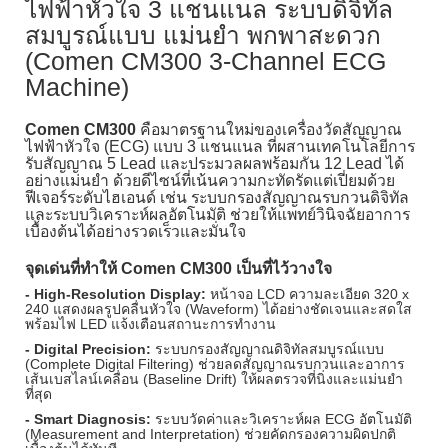
ไฟฟ้าหัวใจ 3 แชนแนล ระบบดิจิทัล
สมบูรณ์แบบ แม่นยำ พกพาสะดวก
(Comen CM300 3-Channel ECG
Machine)
Comen CM300
คือมาตรฐานใหม่ของเครื่องวัดสัญญาณ
ไฟฟ้าหัวใจ (ECG) แบบ 3 แชนแนล ที่ผสานเทคโนโลยีการ
รับสัญญาณ 5 Lead และประมวลผลพร้อมกัน 12 Lead ได้
อย่างแม่นยำ ด้วยดีไซน์ที่เน้นความกะทัดรัดแต่เปี่ยมด้วย
ฟีเจอร์ระดับไฮเอนด์ เช่น ระบบกรองสัญญาณรบกวนดิจิทัล
และระบบวิเคราะห์ผลอัตโนมัติ ช่วยให้แพทย์วินิจฉัยอาการ
เบื้องต้นได้อย่างรวดเร็วและมั่นใจ
จุดเด่นที่ทำให้ Comen CM300 เป็นที่ไว้วางใจ
- High-Resolution Display:
หน้าจอ LCD ความละเอียด 320 x
240 แสดงผลรูปคลื่นหัวใจ (Waveform) ได้อย่างชัดเจนและสดใส
พร้อมไฟ LED แจ้งเตือนสถานะการทำงาน
- Digital Precision:
ระบบกรองสัญญาณดิจิทัลสมบูรณ์แบบ
(Complete Digital Filtering) ช่วยลดสัญญาณรบกวนและอาการ
เส้นเบสไลน์เคลื่อน (Baseline Drift) ให้ผลตรวจที่นิ่งและแม่นยำ
ที่สุด
- Smart Diagnosis:
ระบบวัดค่าและวิเคราะห์ผล ECG อัตโนมัติ
(Measurement and Interpretation) ช่วยคัดกรองความผิดปกติ