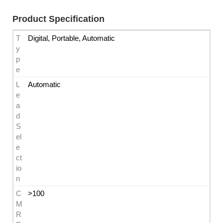
Product Specification
T
Digital, Portable, Automatic
y
p
e
L
Automatic
e
a
d 
S
el
e
ct
io
n
C
>100
M
R