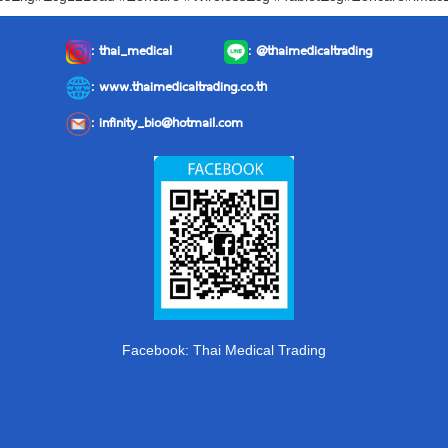
:
thai_medical
:
@thaimedicaltrading
: www.thaimedicaltrading.co.th
:
infinity_bio@hotmail.com
Facebook: Thai Medical Trading