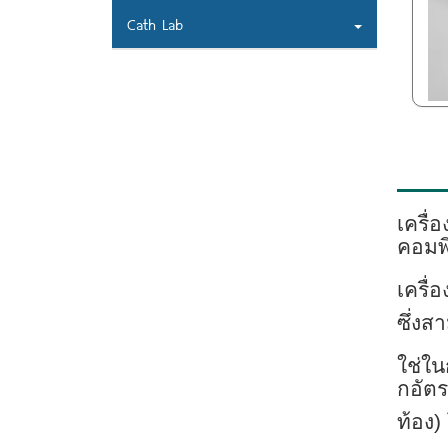
Cath Lab
เครื่
คอมพิ
เครื
ซึ่งส
ใช่ใ
กอัต
ท้อง)