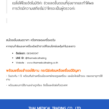
เฉลี่ยให้โดยอัตโนมัติค่ะ ช่วยลดขั้นตอนที่ยุ่งยากและทำให้ผล
การวัดมีความเสถียรไม่ว่าใครจะเป็นผู้ตรวจค่ะ
สนใจขอใบเสนอราคา หรือทดลองเครื่องจริง
หากคุณกำลังมองหาเครื่องอัลตร้าซาวด์ที่ตอบโจทย์และคุ้มค่าในระยะยาว
ติดต่อเรา:
0813451047
LINE ID:
@thaimedicaltrading
Website : www.thaimedicaltrading.co.th
พร้อมเครื่องสำรองใช้งาน กรณีส่งซ่อมหรือเครื่องมีปัญหา
- รับประกัน 1 ปี พร้อมทีมช่างเครื่องมือแพทย์คอยดูแลเครื่อง และมีอะไหล่สำรอง ตลอดอายุการใช้
งาน
- พร้อมสอนการใช้งานอย่างถูกต้อง ติดตั้งและจัดส่งทั่วประเทศ
THAI MEDICAL TRADING CO., LTD