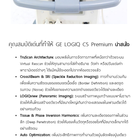
คุณสมบัติเด่นที่ทำให้ GE LOGIQ C5 Premium
น่าสนใจ
TruScan Architecture:
มอบพลังในการจัดการภาพที่เหนือกว่าด้วยระบบ
Virtual Rescan ช่วยให้คุณสามารถใส่คำอธิบาย วัดค่า หรือปรับแต่งค่า
พารามิเตอร์ต่างๆ ได้แม้คนไข้จะออกไปจากห้องตรวจแล้ว
CrossXBeam & SRI (Speckle Reduction Imaging):
การทำงานร่วมกัน
เพื่อเพิ่มความชัดเจนของขอบเขตเนื้อเยื่อ (Border Definition) และลดจุด
รบกวน (Noise) ช่วยให้แยกแยะความแตกต่างของอวัยวะได้อย่างละเอียด
LOGIQview (Panoramic Imaging):
ระบบสร้างภาพมุมกว้างแบบพาโนรามา
ช่วยให้เห็นโครงสร้างอวัยวะที่มีขนาดใหญ่เกินกว่าจะแสดงผลในเฟรมเดียวได้
อย่างครบถ้วน
Tissue & Phase Inversion Harmonics:
เพิ่มความละเอียดของภาพในส่วน
ลึก (Deep Penetration) ช่วยให้มองเห็นวัตถุหรือรอยโรคที่มีขนาดเล็กมากได้
อย่างชัดเจน
Auto Optimization:
เพิ่มประสิทธิภาพการทำงานด้วยปุ่มลัดเพียงปุ่มเดียว