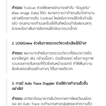
คำตอบ:
TruScan ช่วยให้แพทย์สามารถเข้าถึง "ข้อมูลดิบ"
(Raw Image Data) ได้ค่ะ หมายความว่าถ้าคุณลืมวัดค่าบาง
อย่างหรืออยากปรับ Contrast ใหม่หลังจากคนไข้กลับบ้านไป
แล้ว คุณสามารถทำบนเครื่องได้ทันทีเหมือนกำลังสแกนสดๆ
ช่วยลดโอกาสในการเรียกคนไข้กลับมาตรวจซ้ำค่ะ
2. LOGIQview ช่วยในการตรวจอวัยวะส่วนไหนได้บ้าง?
คำตอบ:
เหมาะมากสำหรับการตรวจอวัยวะที่มีแนวยาวหรือ
ขนาดใหญ่ค่ะ เช่น กล้ามเนื้อขา, ต่อมไทรอยด์ หรือการดูภาพ
รวมของทารกในครรภ์ที่ตัวโตเกินหน้าจอปกติ ทำให้เห็นความ
สัมพันธ์ของโครงสร้างต่างๆ ได้ในภาพเดียวค่ะ
3. การมี Auto Trace Doppler ช่วยให้การทำงานเร็วขึ้น
อย่างไร?
คำตอบ:
ปกติเราต้องมาลากเส้นวัดกราฟการไหลเวียนเลือด
เอง แต่ Auto Trace จะคำนวณหาจุดสูงสุดและค่าความเร็ว