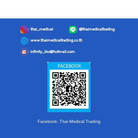
:
thai_medical
:
@thaimedicaltrading
: www.thaimedicaltrading.co.th
:
infinity_bio@hotmail.com
Facebook: Thai Medical Trading