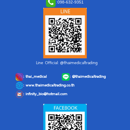
:
098-632-9351
Line Official: @thaimedicaltrading
:
thai_medical
:
@thaimedicaltrading
: www.thaimedicaltrading.co.th
:
infinity_bio@hotmail.com