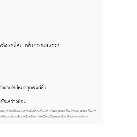
งค่าพลังงานใหม่ เพื่อความสะดวก
งงานใหม่หมดทุกฟังก์ชั่น
ช้ระหว่างซ่อม
ื่องจี้ไฟฟ้า,เครื่องจี้,เครื่องจี้ไฟฟ้ามือสอง,เครื่องจี้ไฟฟ้ามือ2,เครื่องจี้ไฟฟ้า
,ElectroSurgicalUnit,Bovie,Erbe,Berchtold,Zeus,Olympus,ForceFX,Martin,เครื่อง