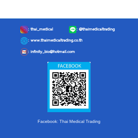
:
thai_medical
:
@thaimedicaltrading
: www.thaimedicaltrading.co.th
:
infinity_bio@hotmail.com
Facebook: Thai Medical Trading