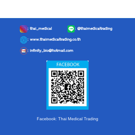
:
thai_medical
:
@thaimedicaltrading
: www.thaimedicaltrading.co.th
:
infinity_bio@hotmail.com
Facebook: Thai Medical Trading