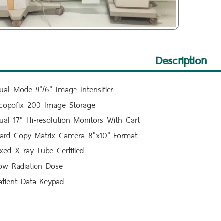
Description
ual Mode 9"/6" Image Intensifier
copofix 200 Image Storage
ual 17" Hi-resolution Monitors With Cart
ard Copy Matrix Camera 8"x10" Format
ixed X-ra
y Tube Certified
ow Radiation Dose
atient Data Keypad.