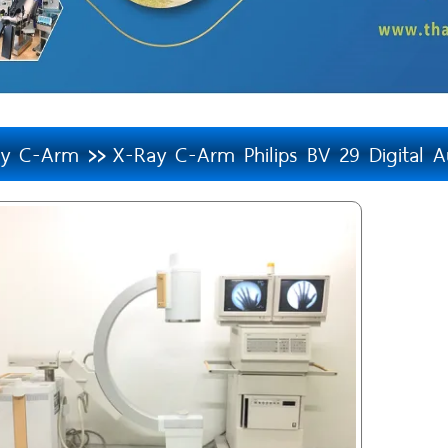
ay C-Arm
X-Ray C-Arm Philips BV 29 Digital 
>>