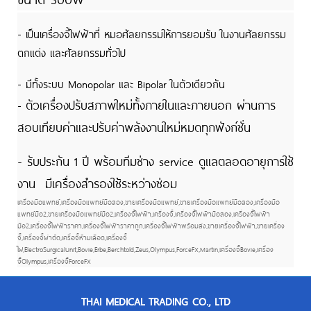
- เป็นเครื่องจี้ไฟฟ้าที่ หมอศัลยกรรมให้การยอมรับ ในงานศัลยกรรม
ตกแต่ง และศัลยกรรมทั่วไป
- มีทั้งระบบ Monopolar และ Bipolar ในตัวเดียวกัน
ตัวเครื่องปรับสภาพใหม่ทั้งภายในและภายนอก ผ่านการ
-
สอบเทียบค่าและปรับค่าพลังงานใหม่หมดทุกฟังก์ชั่น
- รับประกัน 1 ปี พร้อมทีมช่าง service ดูแลตลอดอายุการใช้
งาน มีเครื่องสำรองใช้ระหว่างซ่อม
เครื่องมือแพทย์,เครื่องมือแพทย์มือสอง,ขายเครื่องมือแพทย์,ขายเครื่องมือแพทย์มือสอง,เครื่องมือ
แพทย์มือ2,ขายเครื่องมือแพทย์มือ2,เครื่องจี้ไฟฟ้า,เครื่องจี้,เครื่องจี้ไฟฟ้ามือสอง,เครื่องจี้ไฟฟ้า
มือ2,เครื่องจี้ไฟฟ้าราคา,เครื่องจี้ไฟฟ้าราคาถูก,เครื่องจี้ไฟฟ้าพร้อมส่ง,ขายเครื่องจี้ไฟฟ้า,ขายเครื่อง
จี้,เครื่องจี้ผ่าตัด,เครื่อจี้ห้ามเลือด,เครื่องจี้
ไฝ,ElectroSurgicalUnit,Bovie,Erbe,Berchtold,Zeus,Olympus,ForceFX,Martin,เครื่องจี้Bovie,เครื่อง
จี้Olympus,เครื่องจี้ForceFX
THAI MEDICAL TRADING CO., LTD