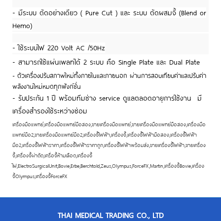
- มีระบบ ตัดอย่างเดียว ( Pure Cut ) และ ระบบ ตัดผสมจี้ (Blend or
Hemo)
-
ใช้ระบบไฟ 220 Volt AC /50Hz
- สามารถใช้แผ่นเพลทได้ 2 ระบบ คือ Single Plate และ Dual Plate
- ตั
วเครื่องปรับสภาพใหม่ทั้งภายในและภายนอก ผ่านการสอบเทียบค่าและปรับค่า
พลังงานใหม่หมดทุกฟังก์ชั่น
- รับประกัน 1 ปี พร้อมทีมช่าง service ดูแลตลอดอายุการใช้งาน มี
เครื่องสำรองใช้ระหว่างซ่อม
เครื่องมือแพทย์,เครื่องมือแพทย์มือสอง,ขายเครื่องมือแพทย์,ขายเครื่องมือแพทย์มือสอง,เครื่องมือ
แพทย์มือ2,ขายเครื่องมือแพทย์มือ2,เครื่องจี้ไฟฟ้า,เครื่องจี้,เครื่องจี้ไฟฟ้ามือสอง,เครื่องจี้ไฟฟ้า
มือ2,เครื่องจี้ไฟฟ้าราคา,เครื่องจี้ไฟฟ้าราคาถูก,เครื่องจี้ไฟฟ้าพร้อมส่ง,ขายเครื่องจี้ไฟฟ้า,ขายเครื่อง
จี้,เครื่องจี้ผ่าตัด,เครื่อจี้ห้ามเลือด,เครื่องจี้
ไฝ,ElectroSurgicalUnit,Bovie,Erbe,Berchtold,Zeus,Olympus,ForceFX,Martin,เครื่องจี้Bovie,เครื่อง
จี้Olympus,เครื่องจี้ForceFX
THAI MEDICAL TRADING CO., LTD