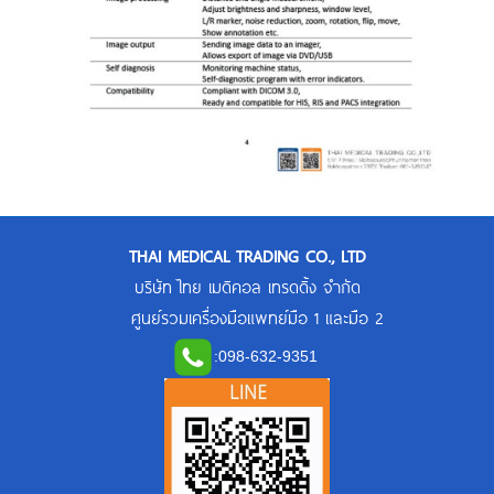
THAI MEDICAL TRADING CO., LTD
บริษัท ไทย เมดิคอล เทรดดิ้ง จำกัด
ศูนย์รวมเครื่องมือแพทย์มือ 1 และมือ 2
:
098-632-9351