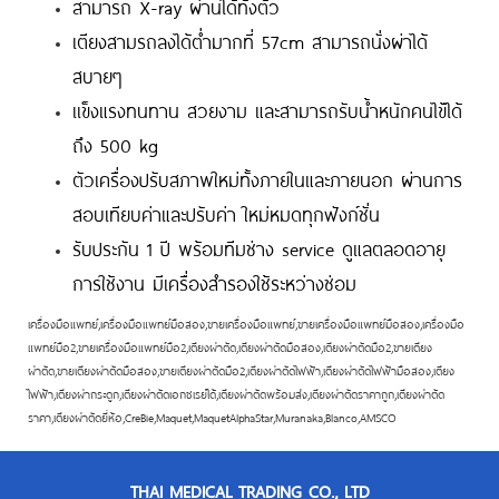
สามารถ X-ray ผ่านได้ทั้งตัว
เตียงสามรถลงได้ต่ำมากที่ 57cm สามารถนั่งผ่าได้
สบายๆ
เเข็งแรงทนทาน สวยงาม และสามารถรับน้ำหนักคนไข้ได้
ถึง 500 kg
ตัวเครื่องปรับสภาพใหม่ทั้งภายในและภายนอก ผ่านการ
สอบเทียบค่าและปรับค่า ใหม่หมดทุกฟังก์ชั่น
รับประกัน 1 ปี พร้อมทีมช่าง service ดูแลตลอดอายุ
การใช้งาน มีเครื่องสำรองใช้ระหว่างซ่อม
เครื่องมือแพทย์,เครื่องมือแพทย์มือสอง,ขายเครื่องมือแพทย์,ขายเครื่องมือแพทย์มือสอง,เครื่องมือ
แพทย์มือ2,ขายเครื่องมือแพทย์มือ2,เตียงผ่าตัด,เตียงผ่าตัดมือสอง,เตียงผ่าตัดมือ2,ขายเตียง
ผ่าตัด,ขายเตียงผ่าตัดมือสอง,ขายเตียงผ่าตัดมือ2,เตียงผ่าตัดไฟฟ้า,เตียงผ่าตัดไฟฟ้ามือสอง,เตียง
ไฟฟ้า,เตียงผ่ากระดูก,เตียงผ่าตัดเอกซเรย์ได้,เตียงผ่าตัดพร้อมส่ง,เตียงผ่าตัดราคาถูก,เตียงผ่าตัด
ราคา,เตียงผ่าตัดยี่ห้อ,CreBie,Maquet,MaquetAlphaStar,Muranaka,Blanco,AMSCO
THAI MEDICAL TRADING CO., LTD