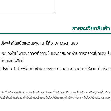
รายละเอียดสินค้า
คมไฟผ่าตัดชนิดแขวนเพดาน ยี่ห้อ Dr Mach 380
ะบบของโคมไฟและสภาพทั้งภายในและภายนอกผ่านการตรวจเช็คและปรั
หมือนโคมไฟใหม่
ับประกัน 1 ปี พร้อมทีมช่าง service ดูแลตลอดอายุการใช้งาน มีเครื่อ
พทย์,เครื่องมือแพทย์มือสอง,ขายเครื่องมือแพทย์,ขายเครื่องมือแพทย์มือสอง,เครื่องมือแพทย์มือ2,ขายเครื่องมือแ
มือ2,โคมไฟผ่าตัดมือสอง,โคมไฟผ่าตัดพร้อมส่ง,โคมไฟผ่าตัดราคาถูก,โคมไฟผ่าตัดราคา,โคมไฟผ่าตัดยี่ห้อ,Oper