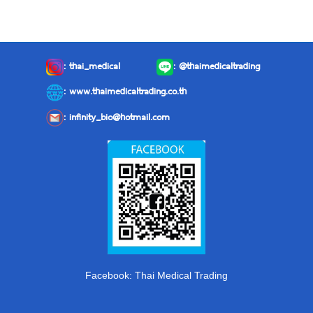
:
thai_medical
:
@thaimedicaltrading
: www.thaimedicaltrading.co.th
:
infinity_bio@hotmail.com
Facebook: Thai Medical Trading