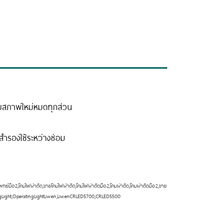
บสภาพใหม่หมดทุกส่วน
งสำรองใช้ระหว่างซ่อม
พทย์มือ2,โคมไฟผ่าตัด,ขายโคมไฟผ่าตัด,โคมไฟผ่าตัดมือ2,โคมผ่าตัด,โคมผ่าตัดมือ2,ขาย
atingLight,OperatingLightLiwen,LiwenCRLED5700,CRLED5500